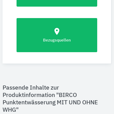
location_on
Bezugsquellen
Passende Inhalte zur
Produktinformation "BIRCO
Punktentwässerung MIT UND OHNE
WHG"