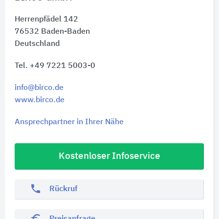
Herrenpfädel 142
76532
Baden-Baden
Deutschland
Tel. +49 7221 5003-0
info@birco.de
www.birco.de
Ansprechpartner in Ihrer Nähe
Kostenloser Infoservice
phone
Rückruf
euro_symbol