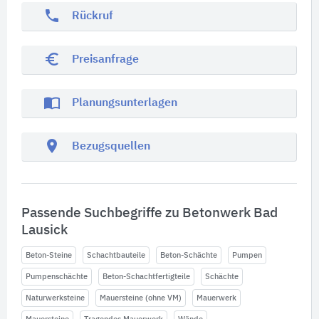
phone
Rückruf
euro_symbol
Preisanfrage
import_contacts
Planungsunterlagen
location_on
Bezugsquellen
Passende Suchbegriffe zu Betonwerk Bad
Lausick
Beton-Steine
Schachtbauteile
Beton-Schächte
Pumpen
Pumpenschächte
Beton-Schachtfertigteile
Schächte
Naturwerksteine
Mauersteine (ohne VM)
Mauerwerk