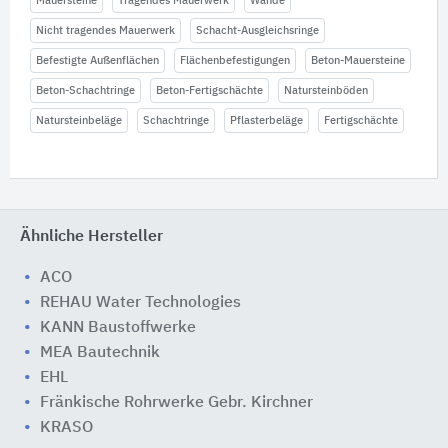
Mauersteine
Tragendes Mauerwerk
Wände
Nicht tragendes Mauerwerk
Schacht-Ausgleichsringe
Befestigte Außenflächen
Flächenbefestigungen
Beton-Mauersteine
Beton-Schachtringe
Beton-Fertigschächte
Natursteinböden
Natursteinbeläge
Schachtringe
Pflasterbeläge
Fertigschächte
Ähnliche Hersteller
ACO
REHAU Water Technologies
KANN Baustoffwerke
MEA Bautechnik
EHL
Fränkische Rohrwerke Gebr. Kirchner
KRASO