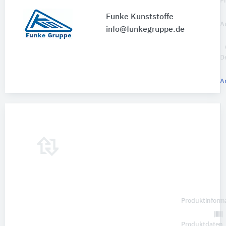
P
Funke Kunststoffe
A
info@funkegruppe.de
De
A
Produktinform
Produktdaten