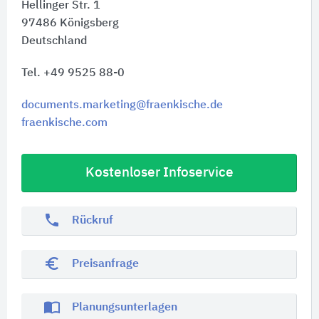
Hellinger Str. 1
97486
Königsberg
Deutschland
Tel. +49 9525 88-0
documents.marketing@fraenkische.de
fraenkische.com
Kostenloser Infoservice
phone
Rückruf
euro_symbol
Preisanfrage
import_contacts
Planungsunterlagen