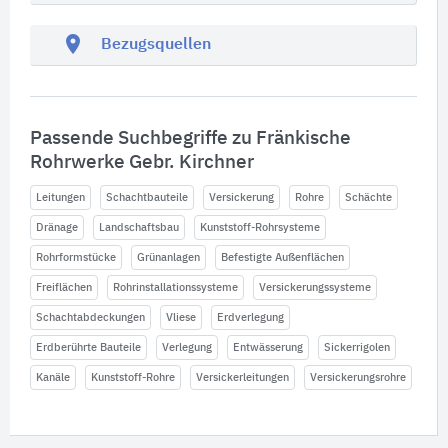
location_on
Bezugsquellen
Passende Suchbegriffe zu Fränkische
Rohrwerke Gebr. Kirchner
Leitungen
Schachtbauteile
Versickerung
Rohre
Schächte
Dränage
Landschaftsbau
Kunststoff-Rohrsysteme
Rohrformstücke
Grünanlagen
Befestigte Außenflächen
Freiflächen
Rohrinstallationssysteme
Versickerungssysteme
Schachtabdeckungen
Vliese
Erdverlegung
Erdberührte Bauteile
Verlegung
Entwässerung
Sickerrigolen
Kanäle
Kunststoff-Rohre
Versickerleitungen
Versickerungsrohre