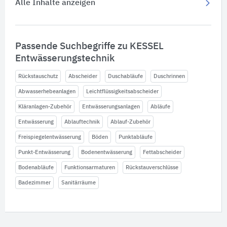
Alle Inhalte anzeigen
Passende Suchbegriffe zu KESSEL
Entwässerungstechnik
Rückstauschutz
Abscheider
Duschabläufe
Duschrinnen
Abwasserhebeanlagen
Leichtflüssigkeitsabscheider
Kläranlagen-Zubehör
Entwässerungsanlagen
Abläufe
Entwässerung
Ablauftechnik
Ablauf-Zubehör
Freispiegelentwässerung
Böden
Punktabläufe
Punkt-Entwässerung
Bodenentwässerung
Fettabscheider
Bodenabläufe
Funktionsarmaturen
Rückstauverschlüsse
Badezimmer
Sanitärräume