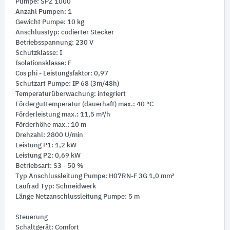
Pumpe: SPZ 1000
Anzahl Pumpen: 1
Gewicht Pumpe: 10 kg
Anschlusstyp: codierter Stecker
Betriebsspannung: 230 V
Schutzklasse: I
Isolationsklasse: F
Cos phi - Leistungsfaktor: 0,97
Schutzart Pumpe: IP 68 (3m/48h)
Temperaturüberwachung: integriert
Förderguttemperatur (dauerhaft) max.: 40 °C
Förderleistung max.: 11,5 m³/h
Förderhöhe max.: 10 m
Drehzahl: 2800 U/min
Leistung P1: 1,2 kW
Leistung P2: 0,69 kW
Betriebsart: S3 - 50 %
Typ Anschlussleitung Pumpe: H07RN-F 3G 1,0 mm²
Laufrad Typ: Schneidwerk
Länge Netzanschlussleitung Pumpe: 5 m
Steuerung
Schaltgerät: Comfort