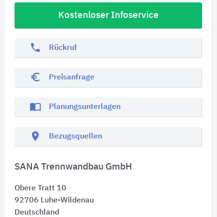
Kostenloser Infoservice
phone
Rückruf
euro_symbol
Preisanfrage
import_contacts
Planungsunterlagen
location_on
Bezugsquellen
SANA Trennwandbau GmbH
Obere Tratt 10
92706
Luhe-Wildenau
Deutschland