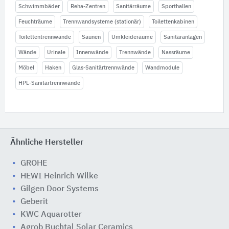
Schwimmbäder
Reha-Zentren
Sanitärräume
Sporthallen
Feuchträume
Trennwandsysteme (stationär)
Toilettenkabinen
Toilettentrennwände
Saunen
Umkleideräume
Sanitäranlagen
Wände
Urinale
Innenwände
Trennwände
Nassräume
Möbel
Haken
Glas-Sanitärtrennwände
Wandmodule
HPL-Sanitärtrennwände
Ähnliche Hersteller
GROHE
HEWI Heinrich Wilke
Gilgen Door Systems
Geberit
KWC Aquarotter
Agrob Buchtal Solar Ceramics