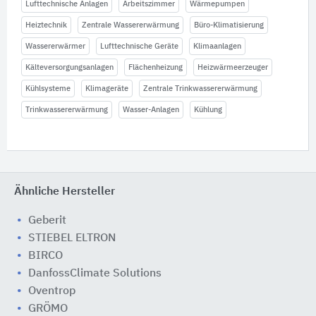
Lufttechnische Anlagen
Arbeitszimmer
Wärmepumpen
Heiztechnik
Zentrale Wassererwärmung
Büro-Klimatisierung
Wassererwärmer
Lufttechnische Geräte
Klimaanlagen
Kälteversorgungsanlagen
Flächenheizung
Heizwärmeerzeuger
Kühlsysteme
Klimageräte
Zentrale Trinkwassererwärmung
Trinkwassererwärmung
Wasser-Anlagen
Kühlung
Ähnliche Hersteller
Geberit
STIEBEL ELTRON
BIRCO
DanfossClimate Solutions
Oventrop
GRÖMO