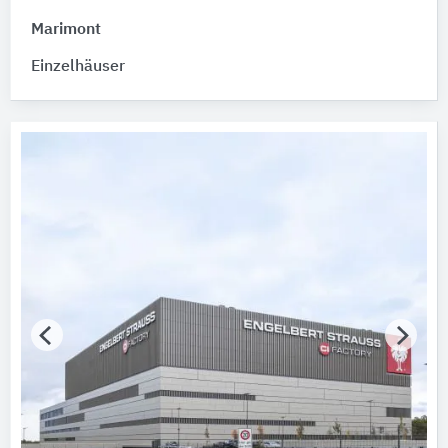
Bitte auswählen
Marimont
Fertigstellung (Jahr)
Einzelhäuser
Bitte wählen…
Baumaßnahme
Bitte auswählen
Tragwerkskonstruktion
Bitte auswählen
Vollgeschosse
Bitte auswählen
Energiestandard
Bitte auswählen