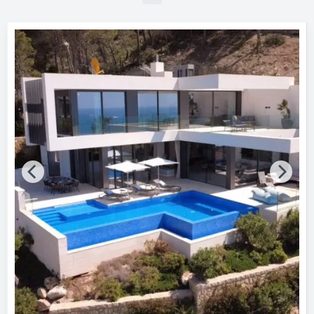
Bitte auswählen
Bundesland
Bitte auswählen
AWARD Jahr
Bitte auswählen
AWARD Typ
Bitte auswählen
AWARD Auszeichnung
Bitte auswählen
Hersteller
Daikin Airconditioning Germany
Gebäude