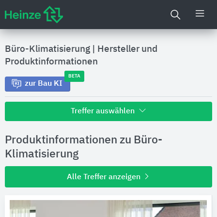
Büro-Klimatisierung
|
Hersteller und
Produktinformationen
BETA
zur Bau KI
Treffer auswählen
Alle Treffer zu
Produktinformationen zu Büro-
Hersteller
Klimatisierung
Alle Treffer anzeigen
Produktinformationen
Produktdaten