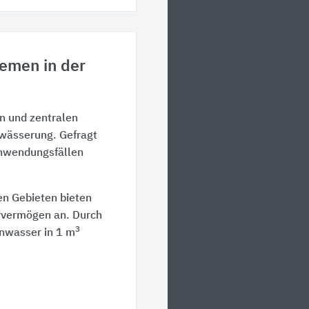
temen in der
n und zentralen
twässerung. Gefragt
 Anwendungsfällen
en Gebieten bieten
rvermögen an. Durch
3
nwasser in
1 m