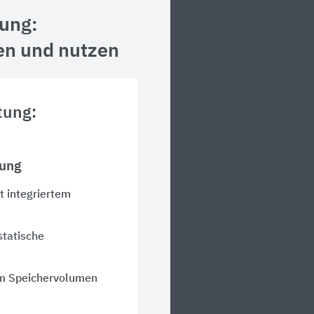
ung:
en und nutzen
tung:
rung
 integriertem
statische
m Speichervolumen