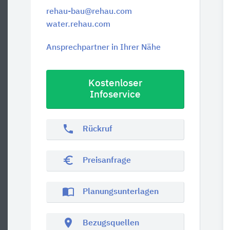
rehau-bau@rehau.com
water.rehau.com
Ansprechpartner in Ihrer Nähe
Kostenloser
Infoservice
phone
Rückruf
euro_symbol
Preisanfrage
import_contacts
Planungsunterlagen
location_on
Bezugsquellen