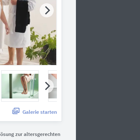
Galerie
starten
ösung zur altersgerechten