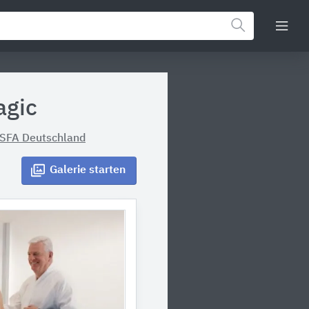
agic
SFA Deutschland
Galerie
starten