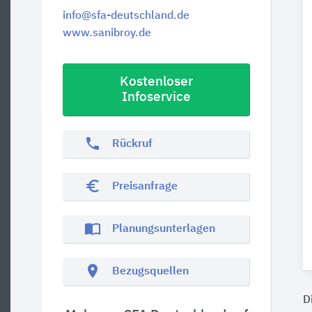
info@sfa-deutschland.de
www.sanibroy.de
Kostenloser
Infoservice
phone
Rückruf
euro_symbol
Preisanfrage
import_contacts
Planungsunterlagen
location_on
Bezugsquellen
D