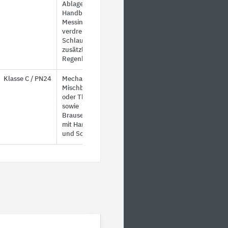
Ablagefläche,
Handbrause aus
Messing mit
verdrehsicherem
Schlauch sowie
zusätzliche
Regenbrause
Klasse C / PN24
Mechanische
Mischbatterie
oder Thermostat
sowie
Brausestange
mit Handbrause
und Schlauch