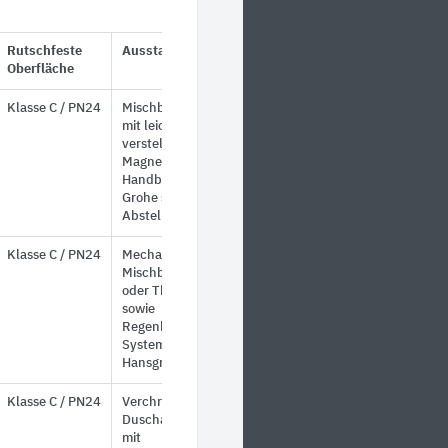
Rutschfeste
Ausstattung
Oberfläche
Klasse C / PN24
Mischbatterie,
mit leicht
verstellbarer
Magnet
Handbrause von
Grohe sowie
Abstellfläche
Klasse C / PN24
Mechanische
Mischbatterie
oder Thermostat
sowie
Regenbrause-
System von
Hansgrohe
Klasse C / PN24
Verchromte
Duscharmatur
mit