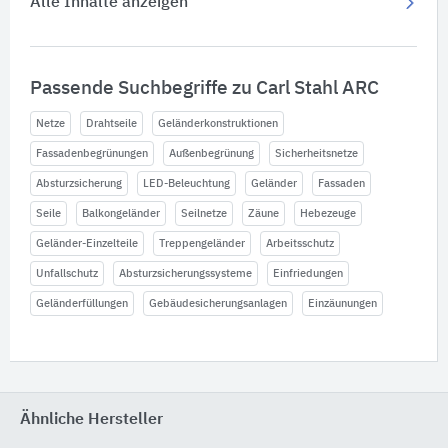
Alle Inhalte anzeigen
Passende Suchbegriffe zu Carl Stahl ARC
Netze
Drahtseile
Geländerkonstruktionen
Fassadenbegrünungen
Außenbegrünung
Sicherheitsnetze
Absturzsicherung
LED-Beleuchtung
Geländer
Fassaden
Seile
Balkongeländer
Seilnetze
Zäune
Hebezeuge
Geländer-Einzelteile
Treppengeländer
Arbeitsschutz
Unfallschutz
Absturzsicherungssysteme
Einfriedungen
Geländerfüllungen
Gebäudesicherungsanlagen
Einzäunungen
Ähnliche Hersteller