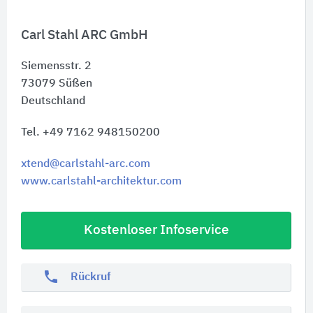
Carl Stahl ARC GmbH
Siemensstr. 2
73079
Süßen
Deutschland
Tel. +49 7162 948150200
xtend@carlstahl-arc.com
www.carlstahl-architektur.com
Kostenloser Infoservice
phone
Rückruf