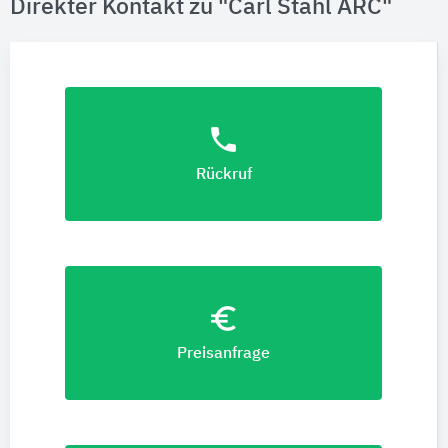
Direkter Kontakt zu "Carl Stahl ARC"
phone
Rückruf
euro_symbol
Preisanfrage