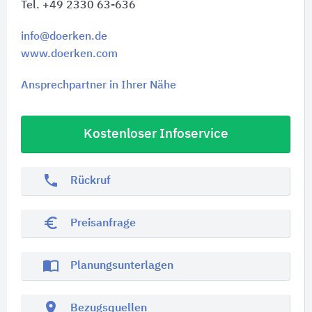
Tel. +49 2330 63-636
info@doerken.de
www.doerken.com
Ansprechpartner in Ihrer Nähe
Kostenloser Infoservice
phone
Rückruf
euro_symbol
Preisanfrage
import_contacts
Planungsunterlagen
location_on
Bezugsquellen