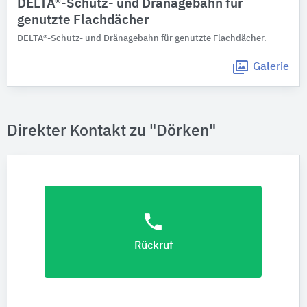
DELTA®-Schutz- und Dränagebahn für
genutzte Flachdächer
DELTA®-Schutz- und Dränagebahn für genutzte Flachdächer.
Galerie
Direkter Kontakt zu "Dörken"
phone
Rückruf