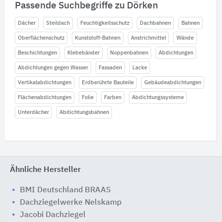
Passende Suchbegriffe zu Dörken
Dächer
Steildach
Feuchtigkeitsschutz
Dachbahnen
Bahnen
Oberflächenschutz
Kunststoff-Bahnen
Anstrichmittel
Wände
Beschichtungen
Klebebänder
Noppenbahnen
Abdichtungen
Abdichtungen gegen Wasser
Fassaden
Lacke
Vertikalabdichtungen
Erdberührte Bauteile
Gebäudeabdichtungen
Flächenabdichtungen
Folie
Farben
Abdichtungssysteme
Unterdächer
Abdichtungsbahnen
Ähnliche Hersteller
BMI Deutschland BRAAS
Dachziegelwerke Nelskamp
Jacobi Dachziegel