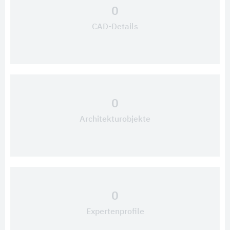
0
CAD-Details
0
Architekturobjekte
0
Expertenprofile