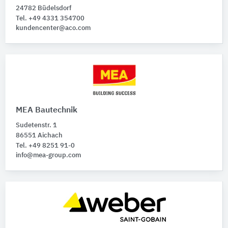
Rostrahmen
24782 Büdelsdorf
Tel. +49 4331 354700
kundencenter@aco.com
Gebäude-Bauteile
Bitte auswählen
MEA Bautechnik
Sudetenstr. 1
86551 Aichach
Tel. +49 8251 91-0
info@mea-group.com