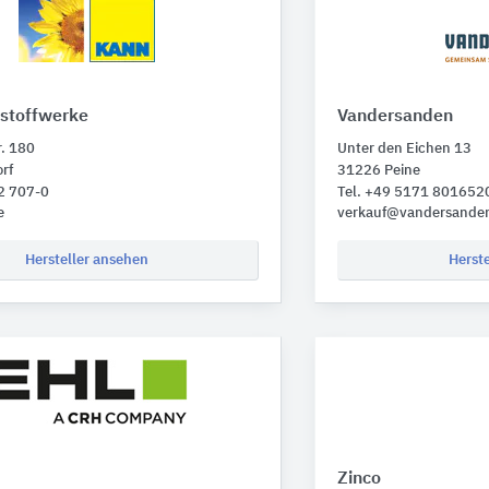
stoffwerke
Vandersanden
r. 180
Unter den Eichen 13
rf
31226 Peine
2 707-0
Tel. +49 5171 801652
e
verkauf@vandersande
Hersteller ansehen
Herst
Zinco