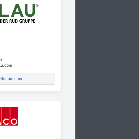
23
au.com
eller ansehen