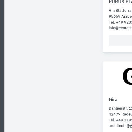
PURUS PL
Am Blätterra
95659 Arzbe
Tel. +49 92
info@ecorast
Gira
Dahlienstr. 1
42477 Rade
Tel. +49 21
architects@g