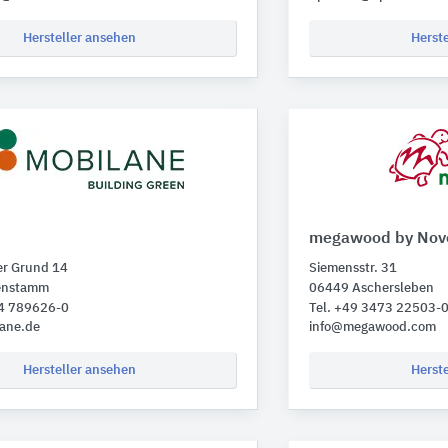
Hersteller ansehen
Herst
megawood by Nov
er Grund 14
Siemensstr. 31
enstamm
06449 Aschersleben
04 789626-0
Tel. +49 3473 22503-
lane.de
info@megawood.com
Hersteller ansehen
Herst