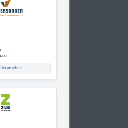
0
n.com
eller ansehen