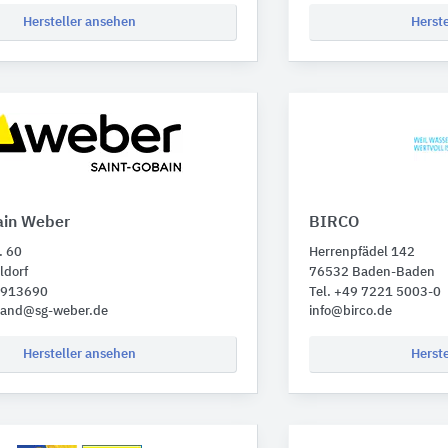
Hersteller ansehen
Herst
ain Weber
BIRCO
. 60
Herrenpfädel 142
ldorf
76532 Baden-Baden
1 913690
Tel. +49 7221 5003-0
hland@sg-weber.de
info@birco.de
Hersteller ansehen
Herst