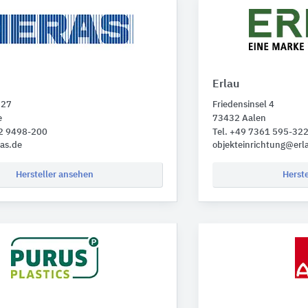
Erlau
 27
Friedensinsel 4
e
73432 Aalen
72 9498-200
Tel. +49 7361 595-32
as.de
objekteinrichtung@erl
Hersteller ansehen
Herst