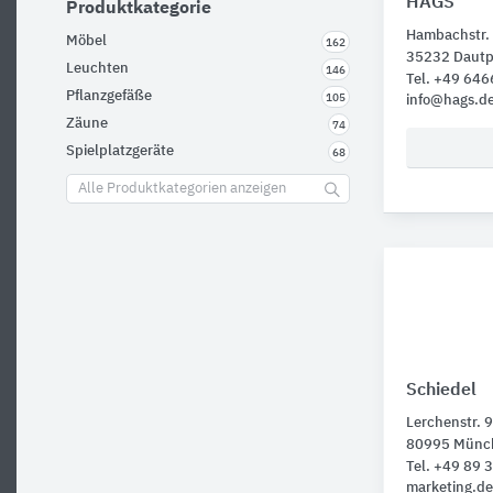
HAGS
Produktkategorie
Hambachstr.
Möbel
162
35232 Dautp
Leuchten
146
Tel. +49 64
Pflanzgefäße
105
info@hags.d
Zäune
74
Spielplatzgeräte
68
Alle Produktkategorien anzeigen
Schiedel
Lerchenstr. 9
80995 Münc
Tel. +49 89 
marketing.d