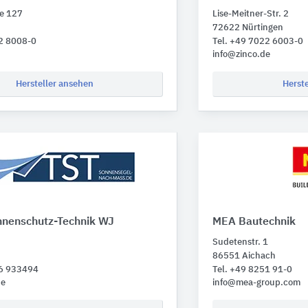
ee 127
Lise-Meitner-Str. 2
72622 Nürtingen
52 8008-0
Tel. +49 7022 6003-0
info@zinco.de
Hersteller ansehen
Herst
onnenschutz-Technik WJ
MEA Bautechnik
Sudetenstr. 1
86551 Aichach
46 933494
Tel. +49 8251 91-0
de
info@mea-group.com