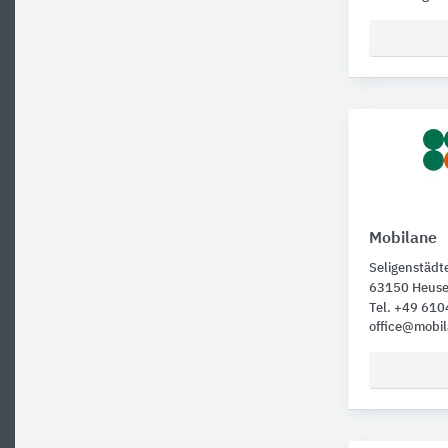
Mobilane
Seligenstädt
63150 Heus
Tel. +49 61
office@mobi