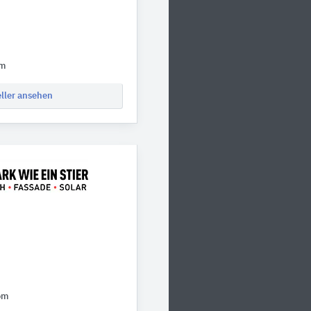
om
eller ansehen
om