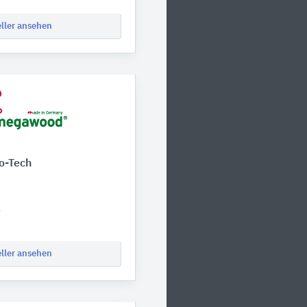
eller ansehen
o-Tech
0
eller ansehen