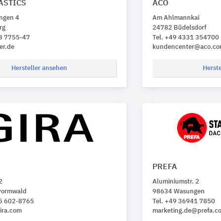
ASTICS
ACO
ngen 4
Am Ahlmannkai
rg
24782 Büdelsdorf
33 7755-47
Tel. +49 4331 354700
er.de
kundencenter@aco.c
Hersteller ansehen
Herst
PREFA
2
Aluminiumstr. 2
vormwald
98634 Wasungen
95 602-8765
Tel. +49 36941 7850
ira.com
marketing.de@prefa.c