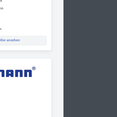
n
ann
m
eller ansehen