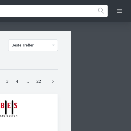
Beste Treffer
3
4
22