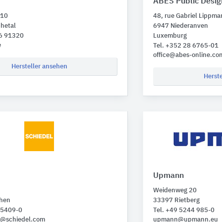
ABES Public Desig
 10
48, rue Gabriel Lippm
hetal
6947 Niederanven
66 91320
Luxemburg
e
Tel. +352 28 6765-01
office@abes-online.co
Hersteller ansehen
Herst
Upmann
Weidenweg 20
hen
33397 Rietberg
35409-0
Tel. +49 5244 985-0
e@schiedel.com
upmann@upmann.eu