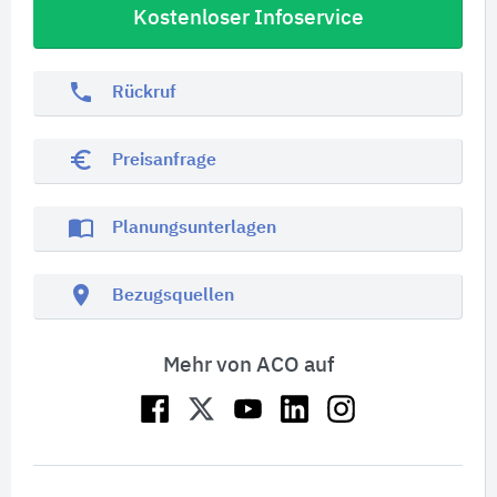
Kostenloser Infoservice
phone
Rückruf
euro_symbol
Preisanfrage
import_contacts
Planungsunterlagen
location_on
Bezugsquellen
Mehr von ACO auf