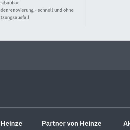
ckbaubar
denrenovierung - schnell und ohne
tzungsausfall
 Heinze
Partner von Heinze
Ak