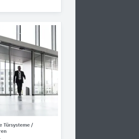
e Türsysteme /
ren