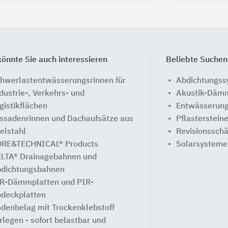
önnte Sie auch interessieren
Beliebte Suchen
hwerlastentwässerungsrinnen für
Abdichtungs
dustrie-, Verkehrs- und
Akustik-Däm
gistikflächen
Entwässerung
ssadenrinnen und Dachaufsätze aus
Pflasterstein
elstahl
Revisionssch
RE&TECHNICAL® Products
Solarsysteme
LTA® Drainagebahnen und
dichtungsbahnen
R-Dämmplatten und PIR-
deckplatten
denbelag mit Trockenklebstoff
rlegen - sofort belastbar und