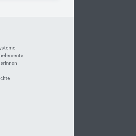
systeme
melemente
srinnen
e
ächte