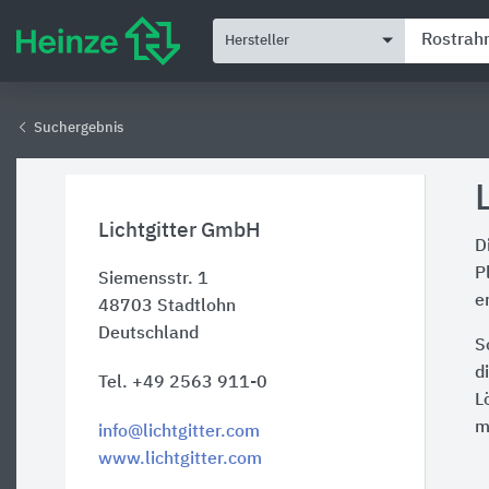
Hersteller
Suchergebnis
Lichtgitter GmbH
D
P
Siemensstr. 1
e
48703
Stadtlohn
Deutschland
S
d
Tel. +49 2563 911-0
L
m
info@lichtgitter.com
www.lichtgitter.com