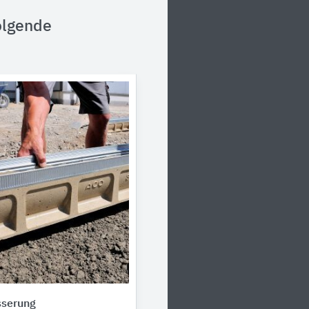
olgende
sserung