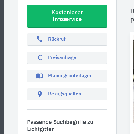
B
Kostenloser
Infoservice
P
phone
Rückruf
euro_symbol
Preisanfrage
import_contacts
Planungsunterlagen
location_on
Bezugsquellen
Passende Suchbegriffe zu
Lichtgitter