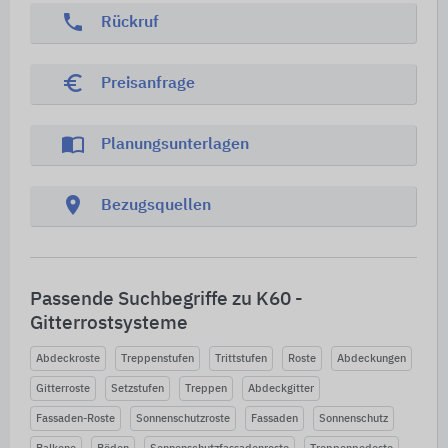
phone
Rückruf
euro_symbol
Preisanfrage
import_contacts
Planungsunterlagen
location_on
Bezugsquellen
Passende Suchbegriffe zu K60 -
Gitterrostsysteme
Abdeckroste
Treppenstufen
Trittstufen
Roste
Abdeckungen
Gitterroste
Setzstufen
Treppen
Abdeckgitter
Fassaden-Roste
Sonnenschutzroste
Fassaden
Sonnenschutz