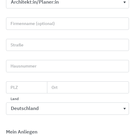
Firmenname (optional)
Straße
Hausnummer
Fassadenentwässerung: Normgerechte Lösungen
für Tür- und Fassadenanschlüsse
PLZ
Ort
ACO
Land
Mein Anliegen