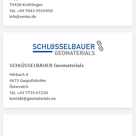
Injektionsmittel
3
75438 Knittlingen
Injektionsschläuche
Tel. +49 7043 9555950
3
info@veriso.de
Dämmstoffe
2
Natriumsilikat
2
Bewehrungstechnik
1
Flüssigboden
1
Matten
1
SCHLÜSSELBAUER Geomaterials
Hörbach 4
4673 Gaspoltshofen
Österreich
Tel. +43 7735 67220
kontakt@geomaterials.eu