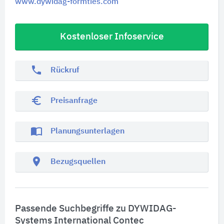
www.dywidag-formties.com
Kostenloser Infoservice
phone
Rückruf
euro_symbol
Preisanfrage
import_contacts
Planungsunterlagen
location_on
Bezugsquellen
Passende Suchbegriffe zu DYWIDAG-
Systems International Contec