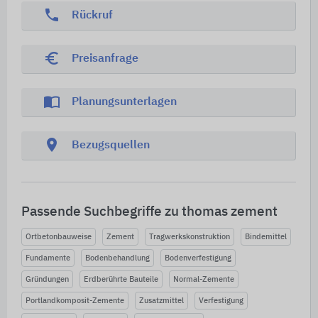
phone
Rückruf
euro_symbol
Preisanfrage
import_contacts
Planungsunterlagen
location_on
Bezugsquellen
Passende Suchbegriffe zu thomas zement
Ortbetonbauweise
Zement
Tragwerkskonstruktion
Bindemittel
Fundamente
Bodenbehandlung
Bodenverfestigung
Gründungen
Erdberührte Bauteile
Normal-Zemente
Portlandkomposit-Zemente
Zusatzmittel
Verfestigung