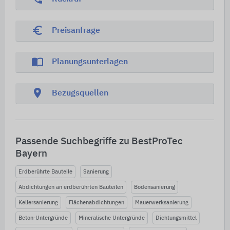
euro_symbol
Preisanfrage
import_contacts
Planungsunterlagen
location_on
Bezugsquellen
Passende Suchbegriffe zu BestProTec
Bayern
Erdberührte Bauteile
Sanierung
Abdichtungen an erdberührten Bauteilen
Bodensanierung
Kellersanierung
Flächenabdichtungen
Mauerwerksanierung
Beton-Untergründe
Mineralische Untergründe
Dichtungsmittel