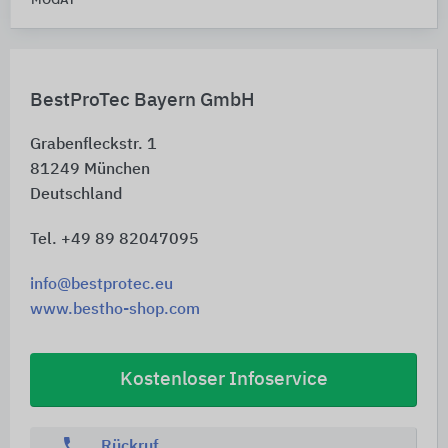
MOGAT
BestProTec Bayern GmbH
Grabenfleckstr. 1
81249
München
Deutschland
Tel. +49 89 82047095
info@bestprotec.eu
www.bestho-shop.com
Kostenloser Infoservice
phone
Rückruf