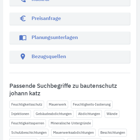
euro_symbol
Preisanfrage
import_contacts
Planungsunterlagen
location_on
Bezugsquellen
Passende Suchbegriffe zu bautenschutz
johann katz
Feuchtigkeitsschutz
Mauerwerk
Feuchtigkeits-Isolierung
Injektionen
Gebäudeabdichtungen
Abdichtungen
Wände
Feuchtigkeitssperren
Mineralische Untergründe
Schutzbeschichtungen
Mauerwerksabdichtungen
Beschichtungen