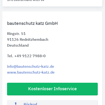
BMI Deutschland WOLFIN
bautenschutz katz GmbH
Ringstr. 51
91126
Rednitzhembach
Deutschland
Tel. +49 9122 7988-0
info@bautenschutz-katz.de
www.bautenschutz-katz.de
Kostenloser Infoservice
phone
Rückruf