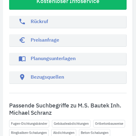
Kostenloser Infoservice
phone
Rückruf
euro_symbol
Preisanfrage
import_contacts
Planungsunterlagen
location_on
Bezugsquellen
Passende Suchbegriffe zu M.S. Bautek Inh.
Michael Schranz
Fugen-Dichtungsbänder
Gebäudeabdichtungen
Ortbetonbauweise
Ringbalken-Schalungen
Abdichtungen
Beton-Schalungen