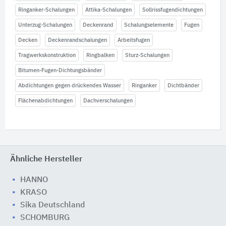
Ringanker-Schalungen
Attika-Schalungen
Sollrissfugendichtungen
Unterzug-Schalungen
Deckenrand
Schalungselemente
Fugen
Decken
Deckenrandschalungen
Arbeitsfugen
Tragwerkskonstruktion
Ringbalken
Sturz-Schalungen
Bitumen-Fugen-Dichtungsbänder
Abdichtungen gegen drückendes Wasser
Ringanker
Dichtbänder
Flächenabdichtungen
Dachverschalungen
Ähnliche Hersteller
HANNO
KRASO
Sika Deutschland
SCHOMBURG