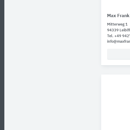
Max Frank
Mitterweg 1
94339 Leiblf
Tel. +49 942
info@maxfra