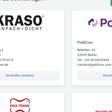
PohlCon
 1
Nobelstr. 51
e
12057 Berlin
72 9535-0
Tel. +49 30 6828304
aso.de
contact@pohlcon.com
Hersteller ansehen
Herst