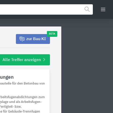
BETA
zur Bau KI
Alle Treffer anzeigen
tungen
bauteile für den Betonbau von
rbeitsfugenabdichtungen zum
slage und als Arbeitsfugen-
ertigteil- bzw.
e für Gebäude-Trennfugen