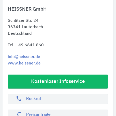
HEISSNER GmbH
Schlitzer Str. 24
36341
Lauterbach
Deutschland
Tel. +49 6641 860
info@heissner.de
www.heissner.de
Kostenloser Infoservice
phone
Rückruf
euro_symbol
Preisanfrage