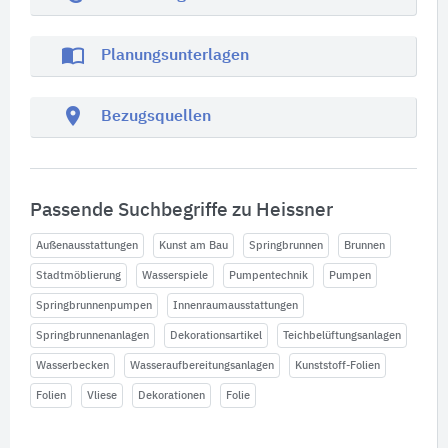
import_contacts
Planungsunterlagen
location_on
Bezugsquellen
Passende Suchbegriffe zu Heissner
Außenausstattungen
Kunst am Bau
Springbrunnen
Brunnen
Stadtmöblierung
Wasserspiele
Pumpentechnik
Pumpen
Springbrunnenpumpen
Innenraumausstattungen
Springbrunnenanlagen
Dekorationsartikel
Teichbelüftungsanlagen
Wasserbecken
Wasseraufbereitungsanlagen
Kunststoff-Folien
Folien
Vliese
Dekorationen
Folie