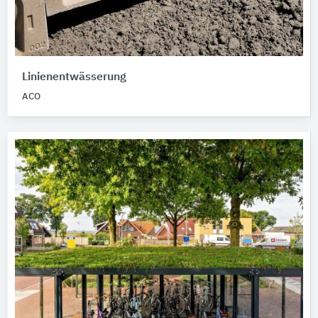
Linienentwässerung
ACO