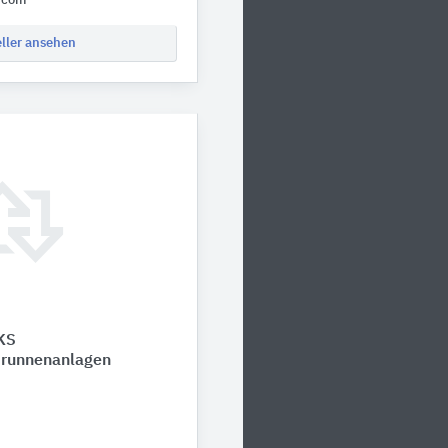
.com
eller ansehen
KS
brunnenanlagen