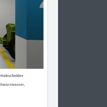
ettabscheider
Schwarzwasser,