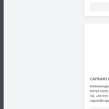
CAPRARI
Kleemanngas
90765 Fürth
Tel. +49 91
caprari@capr