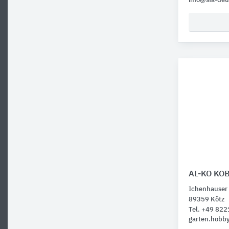
info@sfa-deu
AL-KO KO
Ichenhauser 
89359 Kötz
Tel. +49 82
garten.hobb