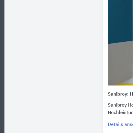
Sanibroy: 
Sanibroy H
Hochleistu
Details an