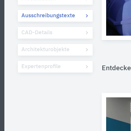
Ausschreibungstexte
CAD-Details
Architekturobjekte
Expertenprofile
Entdecke 