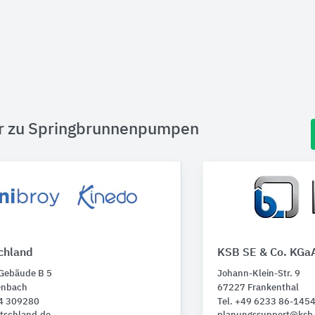
er zu Springbrunnenpumpen
chland
KSB SE & Co. KGa
 Gebäude B 5
Johann-Klein-Str. 9
enbach
67227 Frankenthal
74 309280
Tel. +49 6233 86-145