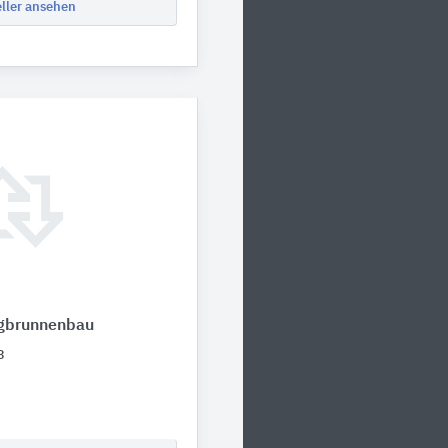
eller ansehen
ngbrunnenbau
3