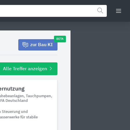
BETA
zur Bau KI
Alle Treffer anzeigen
ernutzung
ngshebeanlagen, Tauchpumpen,
SFA Deutschland
en Steuerung und
sserwerke für stabile