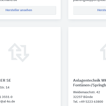
tschland.de
planungssupport@ksb
Hersteller ansehen
Herst
BER SE
Anlagentechnik W
Fontänen-/Spring
Str. 14
Weidemaschstr. 42
21 3551-0
32257 Bünde
y@al-ko.de
Tel. +49 5223 63800