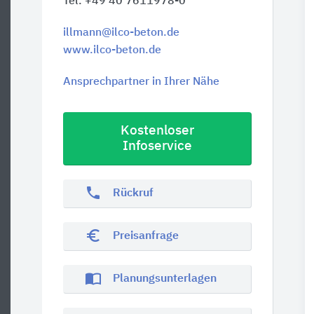
Tel. +49 40 7611978-0
illmann@ilco-beton.de
www.ilco-beton.de
Ansprechpartner in Ihrer Nähe
Kostenloser
Infoservice
phone
Rückruf
euro_symbol
Preisanfrage
import_contacts
Planungsunterlagen