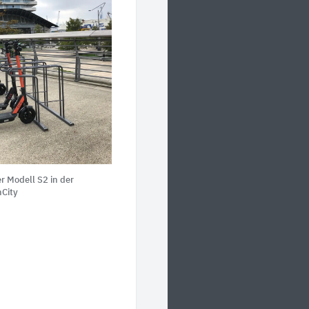
r Modell S2 in der
City