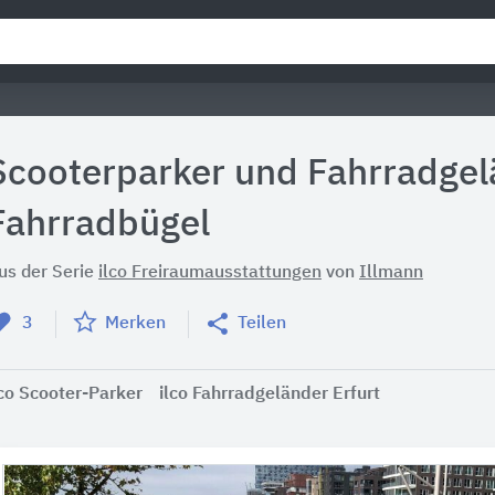
Scooterparker und Fahrradgel
Fahrradbügel
us der Serie
ilco Freiraumausstattungen
von
Illmann
3
Merken
Teilen
lco Scooter-Parker
ilco Fahrradgeländer Erfurt