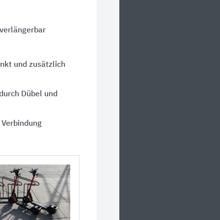
 verlängerbar
nkt und zusätzlich
 durch Dübel und
r Verbindung