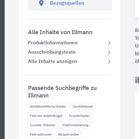
location_on
Bezugsquellen
i
Alle Inhalte von Illmann
T
Produktinformationen
U
Ausschreibungstexte
b
Alle Inhalte anzeigen
ö
i
Passende Suchbegriffe zu
Illmann
Abfallbehälterschränke
Gerätehäuser
Fahrrad-Anlehnbügel
Scooterhalter
Scooter-Ständer
Stadtmöblierung
Fahrradboxen
Absperrpoller