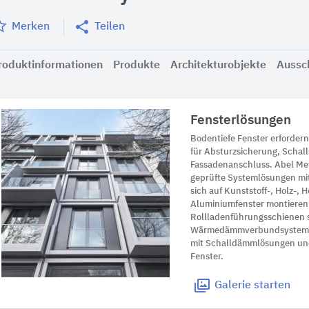
Merken
Teilen
roduktinformationen
Produkte
Architekturobjekte
Aussc
Fensterlösungen
Bodentiefe Fenster erforde
für Absturzsicherung, Schal
Fassadenanschluss. Abel Met
geprüfte Systemlösungen mit
sich auf Kunststoff-, Holz-, 
Aluminiumfenster montieren
Rollladenführungsschienen 
Wärmedämmverbundsystemen 
mit Schalldämmlösungen und
Fenster.
Galerie
starten