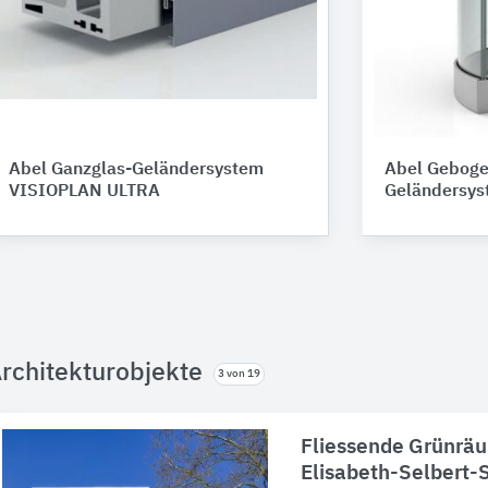
Abel Ganzglas-Geländersystem
Abel Geboge
VISIOPLAN ULTRA
Geländersy
rchitekturobjekte
3 von 19
Fliessende Grünrä
Elisabeth-Selbert-