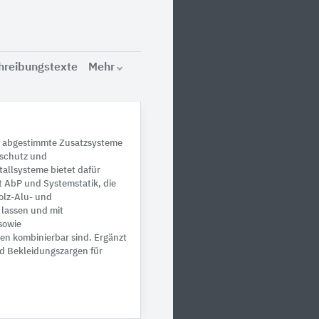
hreibungstexte
Mehr
rn abgestimmte Zusatzsysteme
lschutz und
allsysteme bietet dafür
 AbP und Systemstatik, die
Holz-Alu- und
 lassen und mit
sowie
kombinierbar sind. Ergänzt
 Bekleidungszargen für