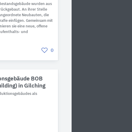
s Bestandsgebäude wurden aus
rückgebaut. An ihrer Stelle
 angeordnete Neubauten, die
grafie einfügen. Gemeinsam mit
ieren sie eine neue, offene
 Aufenthalts- und
0
ionsgebäude BOB
lding) in Gilching
duktionsgebäudes als