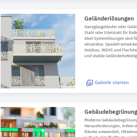
Geländerlösungen
Ganzglasgeländer oder Gelä
Stahl oder Edelstahl für Bal
Abel Systemlösungen sind f
einsetzbar. Speziell entwick
Holzbau, WDVS und Flachdac
und stabile Geländerbefest
Galerie
starten
Gebäudebegrünun
Moderne Gebäudebegrünung a
Herausforderungen, indem s
Räume umwandelt, Hitzeinsel