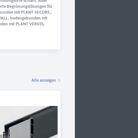
rholungsorte schafft. Abel
erte Begrünungslösungen für
gebunden mit PLANT SECURE,
ALL, bodengebunden mit
nden mit PLANT VERDIS.
Alle anzeigen