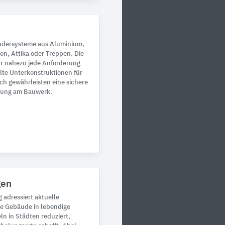
ndersysteme aus Aluminium,
kon, Attika oder Treppen. Die
ür nahezu jede Anforderung
elte Unterkonstruktionen für
h gewährleisten eine sichere
igung am Bauwerk.
gen
dressiert aktuelle
ie Gebäude in lebendige
n in Städten reduziert,