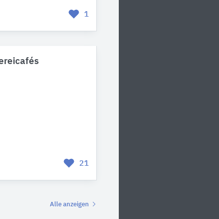
1
ereicafés
21
Alle anzeigen