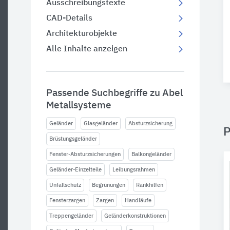
Ausschreibungstexte
CAD-Details
Architekturobjekte
Alle Inhalte anzeigen
Passende Suchbegriffe zu Abel
Metallsysteme
Geländer
Glasgeländer
Absturzsicherung
P
Brüstungsgeländer
Fenster-Absturzsicherungen
Balkongeländer
Geländer-Einzelteile
Leibungsrahmen
Unfallschutz
Begrünungen
Rankhilfen
Fensterzargen
Zargen
Handläufe
Treppengeländer
Geländerkonstruktionen