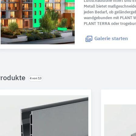
Luftschadstoffe filtert und E
Metall bietet maßgeschneid
jeden Bedarf, ob geländer
wandgebunden mit PLANT W
PLANT TERRA oder trogebu
Galerie
starten
rodukte
4 von 13