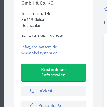
GmbH & Co. KG
Industriestr. 1-5
36419
Geisa
P
Deutschland
Tel. +49 36967 5937-0
info@abelsystem.de
www.abelsystem.de
Kostenloser
Infoservice
phone
Rückruf
euro_symbol
Preisanfrage