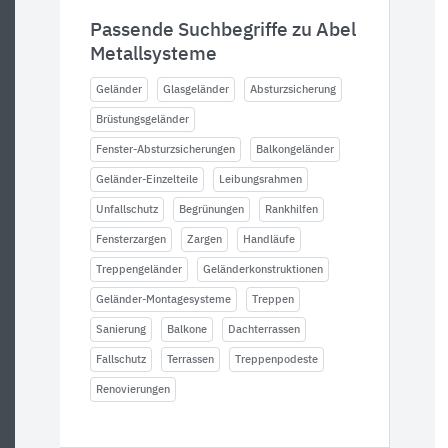
Passende Suchbegriffe zu Abel
Metallsysteme
Geländer
Glasgeländer
Absturzsicherung
Brüstungsgeländer
Fenster-Absturzsicherungen
Balkongeländer
Geländer-Einzelteile
Leibungsrahmen
Unfallschutz
Begrünungen
Rankhilfen
Fensterzargen
Zargen
Handläufe
Treppengeländer
Geländerkonstruktionen
Geländer-Montagesysteme
Treppen
Sanierung
Balkone
Dachterrassen
Fallschutz
Terrassen
Treppenpodeste
Renovierungen