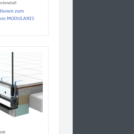
ckmetall
tionen zum
tem MODULARIS
mit