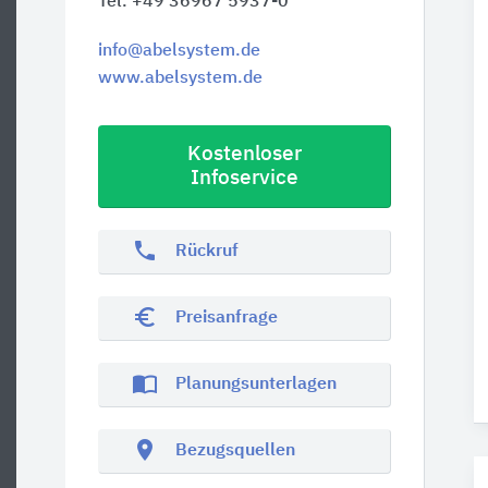
Tel. +49 36967 5937-0
info@abelsystem.de
www.abelsystem.de
Kostenloser
Infoservice
phone
Rückruf
euro_symbol
Preisanfrage
import_contacts
Planungsunterlagen
location_on
Bezugsquellen