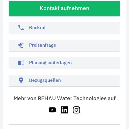
Kontakt aufnehmen
phone
Rückruf
euro_symbol
Preisanfrage
import_contacts
Planungsunterlagen
location_on
Bezugsquellen
Mehr von REHAU Water Technologies auf