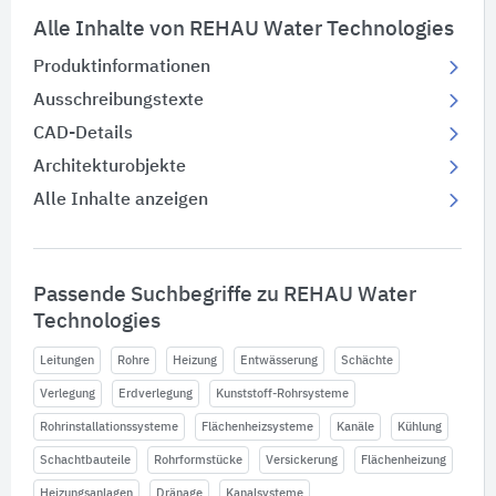
Alle Inhalte von REHAU Water Technologies
Produktinformationen
Ausschreibungstexte
CAD-Details
Architekturobjekte
Alle Inhalte anzeigen
Passende Suchbegriffe zu REHAU Water
Technologies
Leitungen
Rohre
Heizung
Entwässerung
Schächte
Verlegung
Erdverlegung
Kunststoff-Rohrsysteme
Rohrinstallationssysteme
Flächenheizsysteme
Kanäle
Kühlung
Schachtbauteile
Rohrformstücke
Versickerung
Flächenheizung
Heizungsanlagen
Dränage
Kanalsysteme