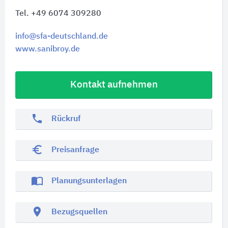
Tel. +49 6074 309280
info@sfa-deutschland.de
www.sanibroy.de
Kontakt aufnehmen
phone
Rückruf
euro_symbol
Preisanfrage
import_contacts
Planungsunterlagen
location_on
Bezugsquellen