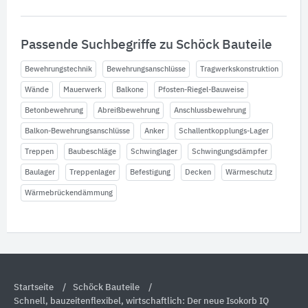
Passende Suchbegriffe zu Schöck Bauteile
Bewehrungstechnik
Bewehrungsanschlüsse
Tragwerkskonstruktion
Wände
Mauerwerk
Balkone
Pfosten-Riegel-Bauweise
Betonbewehrung
Abreißbewehrung
Anschlussbewehrung
Balkon-Bewehrungsanschlüsse
Anker
Schallentkopplungs-Lager
Treppen
Baubeschläge
Schwinglager
Schwingungsdämpfer
Baulager
Treppenlager
Befestigung
Decken
Wärmeschutz
Wärmebrückendämmung
Startseite
Schöck Bauteile
Schnell, bauzeitenflexibel, wirtschaftlich: Der neue Isokorb IQ