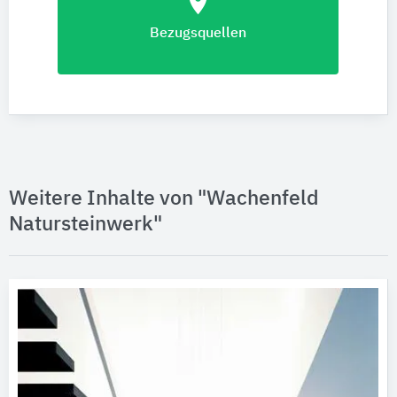
location_on
Bezugsquellen
Weitere Inhalte von "Wachenfeld
Natursteinwerk"