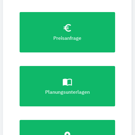
euro_symbol
Preisanfrage
import_contacts
Planungsunterlagen