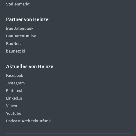
Stellenmarkt
Partner von Heinze
BauDatenbank
BauDatenOnline
BauNetz
baunetz id
Aktuelles von Heinze
Facebook
Instagram
Pinterest
LinkedIn
Vimeo
Youtube
Podcast Architekturfunk