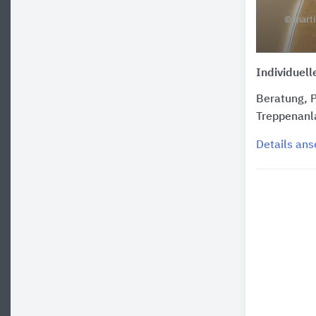
© marti
Individuell
Beratung, P
Treppenanl
Details an