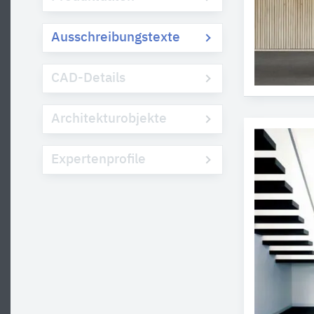
Ausschreibungstexte
CAD-Details
Architekturobjekte
Expertenprofile