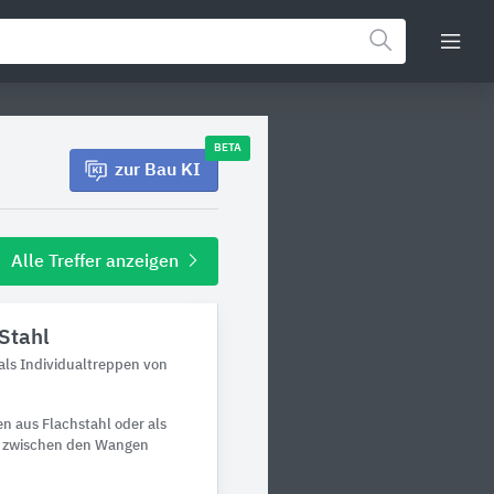
BETA
zur Bau KI
Alle Treffer anzeigen
Stahl
ls Individualtreppen von
 aus Flachstahl oder als
en zwischen den Wangen