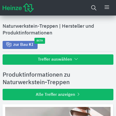
Naturwerkstein-Treppen
|
Hersteller und
Produktinformationen
BETA
zur Bau KI
Treffer auswählen
Alle Treffer zu
Produktinformationen zu
Hersteller
Naturwerkstein-Treppen
Alle Treffer anzeigen
Produktinformationen
Produktdaten