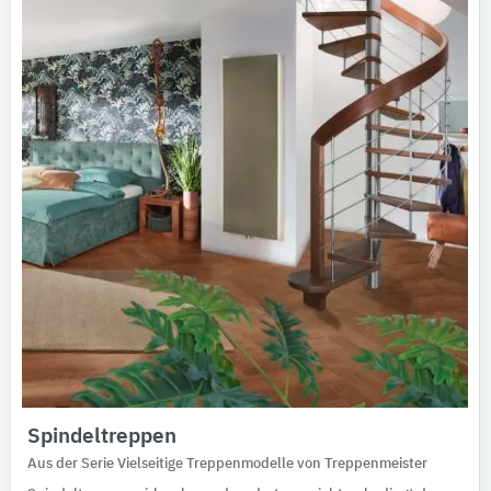
Ausschreibungstexte
CAD-Details
Architekturobjekte
Expertenprofile
Spindeltreppen
Aus der Serie Vielseitige Treppenmodelle von Treppenmeister