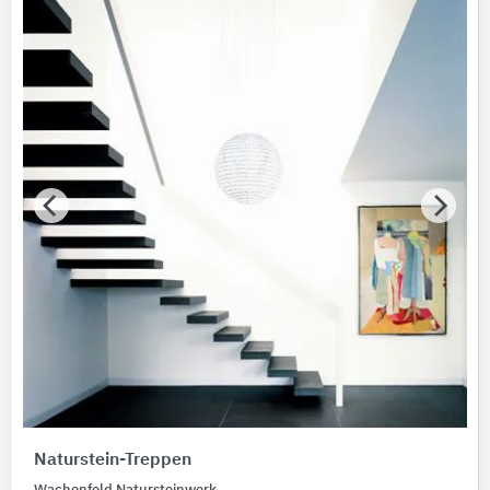
Wachenfeld Natursteinwerk
Marken
Bitte auswählen
Produktkategorie
Treppen
2
Treppenstufen
2
Naturstein-Treppen