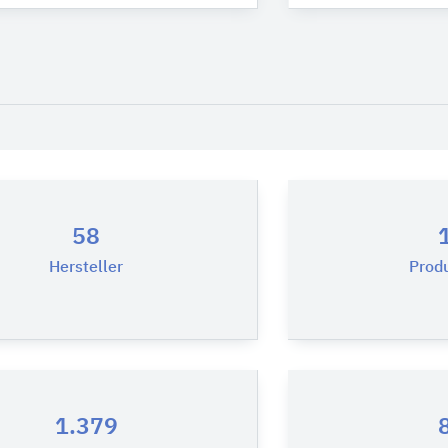
58
Hersteller
Prod
1.379