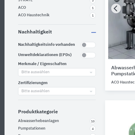
STRATE
3
ACO
1
ACO Haustechnik
1
Nachhaltigkeit
Nachhaltigkeitsinfo vorhanden
Umweltdeklarationen (EPDs)
Merkmale / Eigenschaften
Abwasser
Bitte auswählen
Pumpstati
ACO Haustec
Zertifizierungen
Bitte auswählen
Produktkategorie
Abwasserhebeanlagen
10
Pumpstationen
4