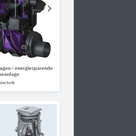
agen - energiesparende
ebeanlage
technik