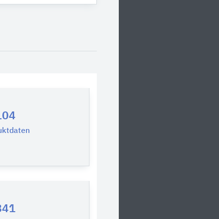
104
uktdaten
841