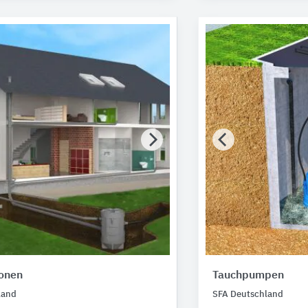
onen
Tauchpumpen
land
SFA Deutschland