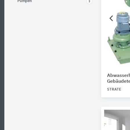
Pumpen
3
Abwasserh
Gebäudete
STRATE