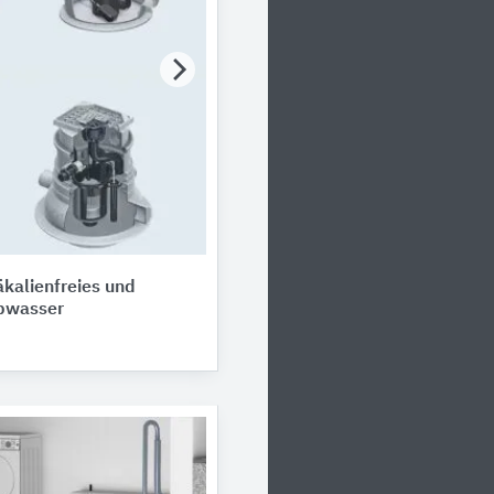
kalienfreies und
Abwasser