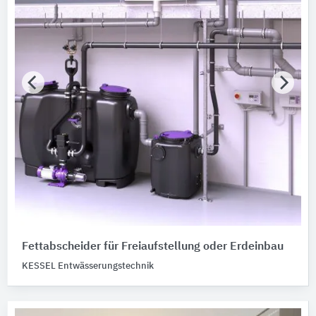
Alpenland Heizungswasser
1
BIRCO
1
CLAGE
1
Wiedemann
1
Nachhaltigkeit
Nachhaltigkeitsinfo vorhanden
Merkmale / Eigenschaften
Bitte auswählen
Produktkategorie
Abscheider
4
Fettabscheider ​​für Freiaufstellung oder Erdeinbau
Abwasserhebeanlagen
3
KESSEL Entwässerungstechnik
Fertigschächte
1
Funktionsarmaturen
1
Heizwasser-Zusatzmittel
1