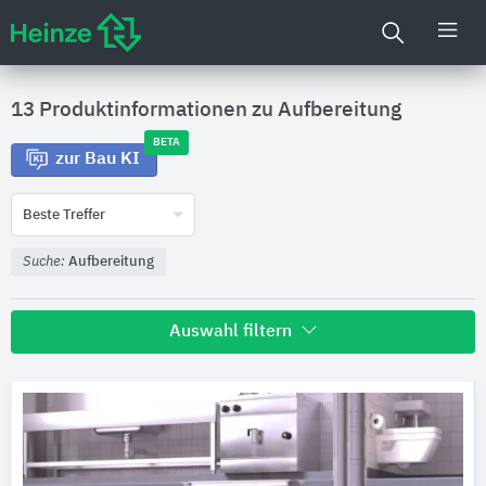
13 Produktinformationen zu
Aufbereitung
BETA
zur Bau KI
Beste Treffer
Suche:
Aufbereitung
Auswahl filtern
Hersteller
KESSEL Entwässerungstechnik
4
STRATE
3
Oventrop
2