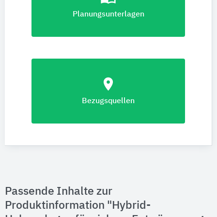
Planungsunterlagen
location_on
Bezugsquellen
Passende Inhalte zur
Produktinformation "Hybrid-