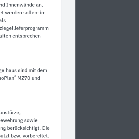
und Innenwände an,
et werden sollen: im
als
ziegellieferprogramm
haften entsprechen
gelhaus sind mit dem
®
moPlan
MZ70 und
onstürze,
 Bewehrung sowie
ng berücksichtigt. Die
utzt bzw. vorbereitet.