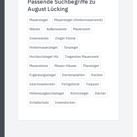
Passende Suchbegriffe zu
August Lücking
Mauerziegel
Mauerziegel (Hintermauerwerk)
Wände
Außenwände
Mauerwerk
Innenwände
Ziegel-Steine
Hintermauerziegel
Tonziegel
Hochlochziegel Hlz
Tragendes Mauerwerk
Mauersteine
Massiv-Häuser
Planziegel
Ergänzungsziegel
Deckenplatten
Decken
Geschossdecken
Fertigstürze
Treppen
Höhenausgleichsziegel
Kimmziegel
Dächer
Schallschutz
Innendecken