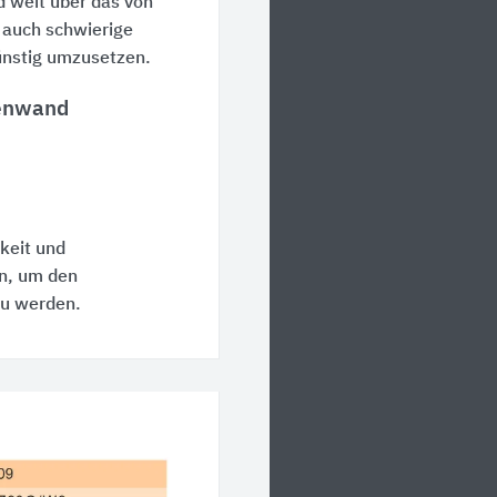
weit über das von
, auch schwierige
ünstig umzusetzen.
ßenwand
keit und
on, um den
zu werden.