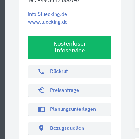
Tel. +49 5642 6007-0
info@luecking.de
www.luecking.de
Kostenloser
Infoservice
phone
Rückruf
euro_symbol
Preisanfrage
import_contacts
Planungsunterlagen
location_on
Bezugsquellen