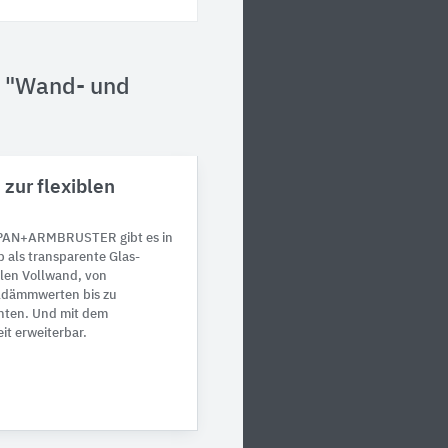
n "Wand- und
zur flexiblen
 PAN+ARMBRUSTER gibt es in
b als transparente Glas-
blen Vollwand, von
ldämmwerten bis zu
nten. Und mit dem
t erweiterbar.