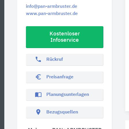
info@pan-armbruster.de
www.pan-armbruster.de
Kostenloser
Infoservice
phone
Rückruf
euro_symbol
Preisanfrage
import_contacts
Planungsunterlagen
location_on
Bezugsquellen