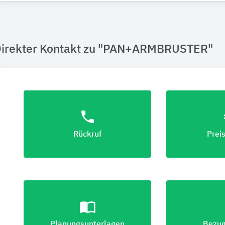
irekter Kontakt zu "PAN+ARMBRUSTER"
phone
eu
Rückruf
Prei
import_contacts
lo
Planungsunterlagen
Bezug