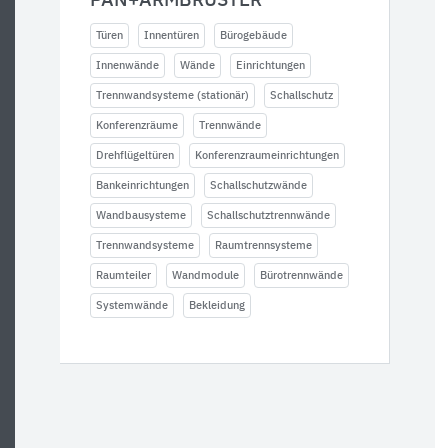
PAN+ARMBRUSTER
Türen
Innentüren
Bürogebäude
Innenwände
Wände
Einrichtungen
Trennwandsysteme (stationär)
Schallschutz
Konferenzräume
Trennwände
Drehflügeltüren
Konferenzraumeinrichtungen
Bankeinrichtungen
Schallschutzwände
Wandbausysteme
Schallschutztrennwände
Trennwandsysteme
Raumtrennsysteme
Raumteiler
Wandmodule
Bürotrennwände
Systemwände
Bekleidung