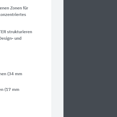
fenen Zonen für
onzentriertes
R strukturieren
 Design- und
hmen (34 mm
en (17 mm