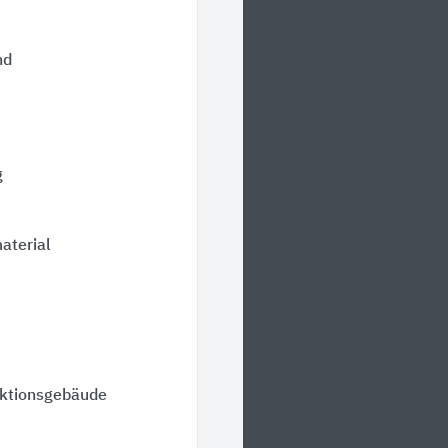
nd
g
aterial
uktionsgebäude