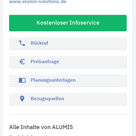
www.alumis-solutions.de
Kostenloser Infoservice
phone
Rückruf
euro_symbol
Preisanfrage
import_contacts
Planungsunterlagen
location_on
Bezugsquellen
Alle Inhalte von ALUMIS