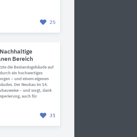
25
Nachhaltige
anen Bereich
tzte die Bestandsgebäude auf
durch ein hochwertiges
ngen – und einem eigenen
bäudes. Der Neubau im 14.
ivbauweise – und sorgt, dank
mperierung, auch für
31