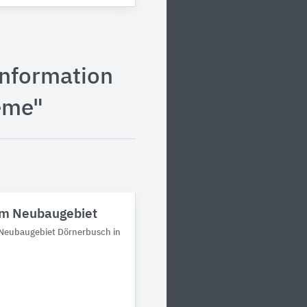
information
eme"
im Neubaugebiet
 Neubaugebiet Dörnerbusch in