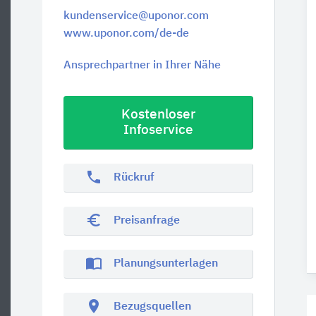
kundenservice@uponor.com
www.uponor.com/de-de
Ansprechpartner in Ihrer Nähe
Kostenloser
Infoservice
phone
Rückruf
euro_symbol
Preisanfrage
import_contacts
Planungsunterlagen
location_on
Bezugsquellen