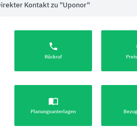
irekter Kontakt zu "Uponor"
phone
eu
Rückruf
Prei
import_contacts
lo
Planungsunterlagen
Bezug