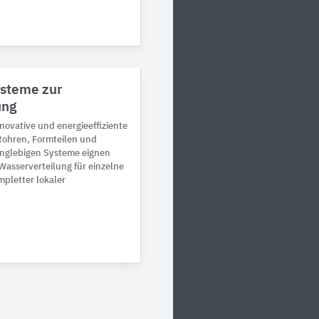
ysteme zur
ung
nnovative und energieeffiziente
ohren, Formteilen und
anglebigen Systeme eignen
 Wasserverteilung für einzelne
pletter lokaler