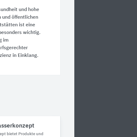
sundheit und hohe
 und öffentlichen
stätten ist eine
besonders wichtig.
g im
arfsgerechter
ienz in Einklang.
asserkonzept
ept bietet Produkte und