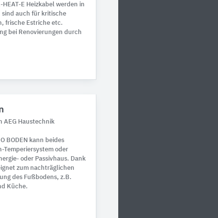
-HEAT-E Heizkabel werden in
sind auch für kritische
 frische Estriche etc.
tung bei Renovierungen durch
n
on AEG Haustechnik
MO BODEN kann beides
en-Temperiersystem oder
nergie- oder Passivhaus. Dank
eignet zum nachträglichen
rung des Fußbodens, z.B.
und Küche.