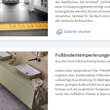
®
der Heizflächen. Die Schlüter
-DITRA
einer Entkopplungsmatte verlegt und 
Untergründe wie Holz-Konstruktionen,
einsetzbar. Optimal für die Nachrüs
die minimale Aufbauhöhe.
Galerie
starten
Fußbodentemperierunge
Aus der Serie Flächenheizsysteme v
Heizen oder temperieren? Der THER
zugleich sein: komfortables Fußbod
vollwertige Raumheizung im Niedrige
seiner geringen Aufbauhöhe ist er ge
Einbau und als zusätzliche Temperie
unter den fußkalten Fliesen in Bad 