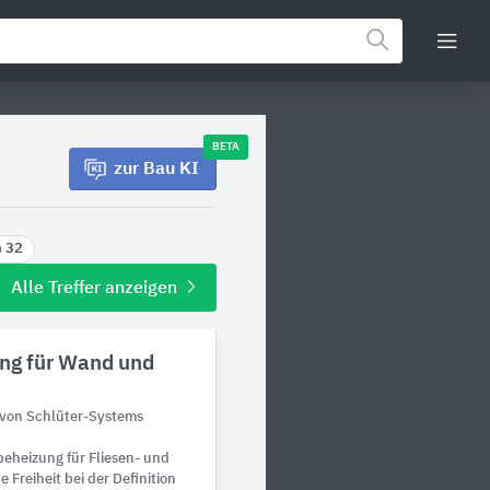
BETA
zur Bau KI
n 32
Alle Treffer anzeigen
ung für Wand und
 von Schlüter-Systems
beheizung für Fliesen- und
 Freiheit bei der Definition