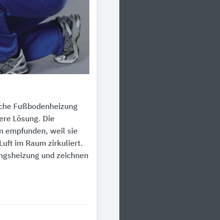
rische Fußbodenheizung
ere Lösung. Die
 empfunden, weil sie
ft im Raum zirkuliert.
angsheizung und zeichnen