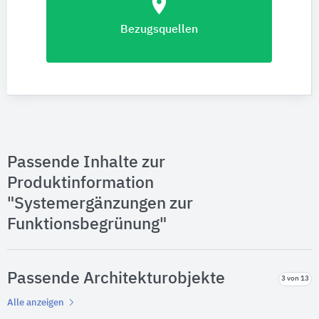
location_on
Bezugsquellen
Passende Inhalte zur
Produktinformation
"Systemergänzungen zur
Funktionsbegrünung"
Passende Architekturobjekte
3 von 13
Alle anzeigen