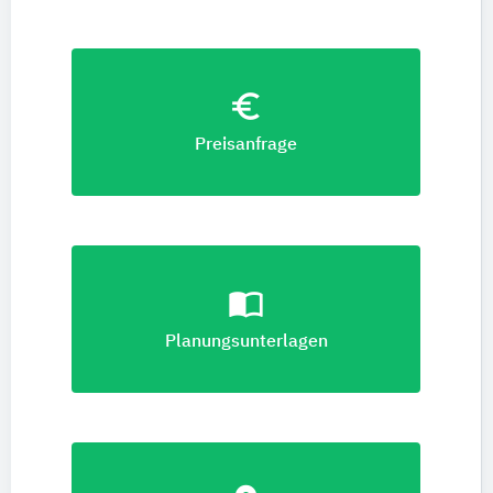
euro_symbol
Preisanfrage
import_contacts
Planungsunterlagen