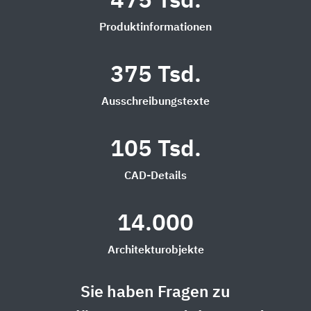
475 Tsd.
Produktinformationen
375 Tsd.
Ausschreibungstexte
105 Tsd.
CAD-Details
14.000
Architekturobjekte
Sie haben Fragen zu