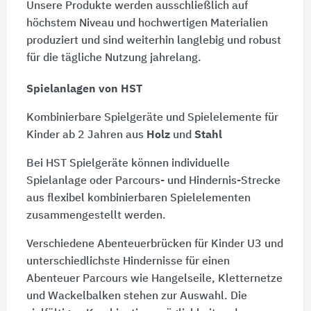
Unsere Produkte werden ausschließlich auf
höchstem Niveau und hochwertigen Materialien
produziert und sind weiterhin langlebig und robust
für die tägliche Nutzung jahrelang.
Spielanlagen von HST
Kombinierbare Spielgeräte und Spielelemente für
Kinder ab 2 Jahren aus
Holz
und
Stahl
Bei HST Spielgeräte können individuelle
Spielanlage oder Parcours- und Hindernis-Strecke
aus flexibel kombinierbaren Spielelementen
zusammengestellt werden.
Verschiedene Abenteuerbrücken für Kinder U3 und
unterschiedlichste Hindernisse für einen
Abenteuer Parcours wie Hangelseile, Kletternetze
und Wackelbalken stehen zur Auswahl. Die