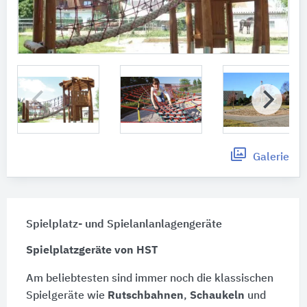
Galerie
Spielplatz- und Spielanlanlagengeräte
Spielplatzgeräte von HST
Am beliebtesten sind immer noch die klassischen
Spielgeräte wie
Rutschbahnen
,
Schaukeln
und