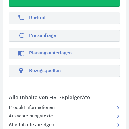
phone
Rückruf
euro_symbol
Preisanfrage
import_contacts
Planungsunterlagen
location_on
Bezugsquellen
Alle Inhalte von HST-Spielgeräte
Produktinformationen
Ausschreibungstexte
Alle Inhalte anzeigen