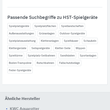
Passende Suchbegriffe zu HST-Spielgeräte
Spielplatzgeräte
Spielplatzflächen
Spiellandschaften
Außenausstattungen
Grünanlagen
Outdoor-Spielgeräte
Spielplatzausstattung
Kletteranlagen
Spielhäuser
Schaukeln
Klettergerüste
Seilspielgeräte
Kletter-Seile
Wippen
Spieltürme
Spielplatz-Seilbahnen
Sandkästen
Sportanlagen
Boden-Trampoline
Rutschbahnen
Fallschutzbeläge
Feder-Spielgeräte
Ähnliche Hersteller
KWC Aquarotter