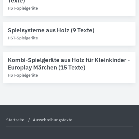
Texte)
Produktkategorie
HST-Spielgeräte
Kletter-Seile
3
Spielplatzgeräte
3
Spielsysteme aus Holz (9 Texte)
Sportanlagen
3
HST-Spielgeräte
Fallschutzbeläge
2
Kombi-Spielgeräte aus Holz für Kleinkinder -
Europlay Märchen (15 Texte)
HST-Spielgeräte
Startseite
Ausschreibungstexte