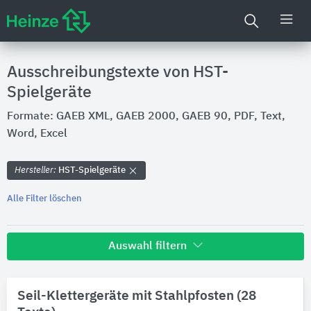
Ausschreibungstexte von HST-
Spielgeräte
Formate: GAEB XML, GAEB 2000, GAEB 90, PDF, Text,
Word, Excel
Hersteller:
HST-Spielgeräte
Alle Filter löschen
Auswahl filtern
Hersteller
Seil-Klettergeräte mit Stahlpfosten (28
HST-Spielgeräte