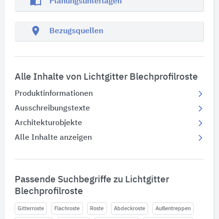
import_contacts
Planungsunterlagen
location_on
Bezugsquellen
Alle Inhalte von Lichtgitter Blechprofilroste
Produktinformationen
Ausschreibungstexte
Architekturobjekte
Alle Inhalte anzeigen
Passende Suchbegriffe zu Lichtgitter
Blechprofilroste
Gitterroste
Flachroste
Roste
Abdeckroste
Außentreppen