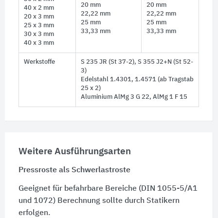
20 mm
20 mm
40 x 2 mm
22,22 mm
22,22 mm
20 x 3 mm
25 mm
25 mm
25 x 3 mm
33,33 mm
33,33 mm
30 x 3 mm
40 x 3 mm
Werkstoffe
S 235 JR (St 37-2), S 355 J2+N (St 52-
3)
Edelstahl 1.4301, 1.4571 (ab Tragstab
25 x 2)
Aluminium AlMg 3 G 22, AlMg 1 F 15
Weitere Ausführungsarten
Pressroste als Schwerlastroste
Geeignet für befahrbare Bereiche (DIN 1055-5/A1
und 1072) Berechnung sollte durch Statikern
erfolgen.