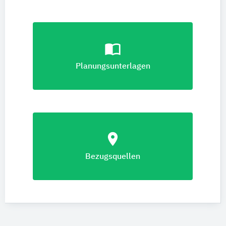
import_contacts
Planungsunterlagen
location_on
Bezugsquellen