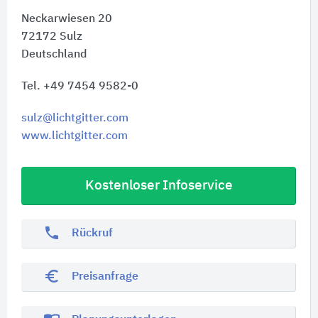
Neckarwiesen 20
72172
Sulz
Deutschland
Tel. +49 7454 9582-0
sulz@lichtgitter.com
www.lichtgitter.com
Kostenloser Infoservice
phone
Rückruf
euro_symbol
Preisanfrage