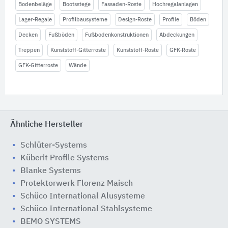
Bodenbeläge
Bootsstege
Fassaden-Roste
Hochregalanlagen
Lager-Regale
Profilbausysteme
Design-Roste
Profile
Böden
Decken
Fußböden
Fußbodenkonstruktionen
Abdeckungen
Treppen
Kunststoff-Gitterroste
Kunststoff-Roste
GFK-Roste
GFK-Gitterroste
Wände
Ähnliche Hersteller
Schlüter-Systems
Küberit Profile Systems
Blanke Systems
Protektorwerk Florenz Maisch
Schüco International Alusysteme
Schüco International Stahlsysteme
BEMO SYSTEMS