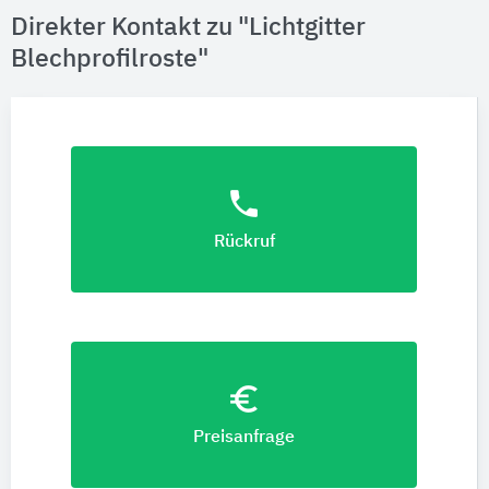
Direkter Kontakt zu "Lichtgitter
Blechprofilroste"
phone
Rückruf
euro_symbol
Preisanfrage